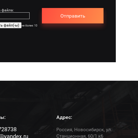
а файла:
Отправить
не более: 10
ы:
Адрес:
728738
Россия, Новосибирск, ул.
@yandex.ru
Станционная, 60/1 к6