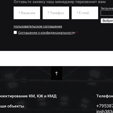
Оставьте заявку наш менеджер перезвонит вам
Загрузк
пользовательское соглашение
Соглашение о конфиденциальност
и:
*
роектирование КМ, КЖ и КМД
Телефон
+79538
аши объекты
ipsh383