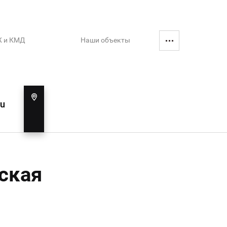
Ж и КМД
Наши объекты
Мы находимся
Россия, Новосибирск, ул. Станционная,
ru
60/1 к6
дская